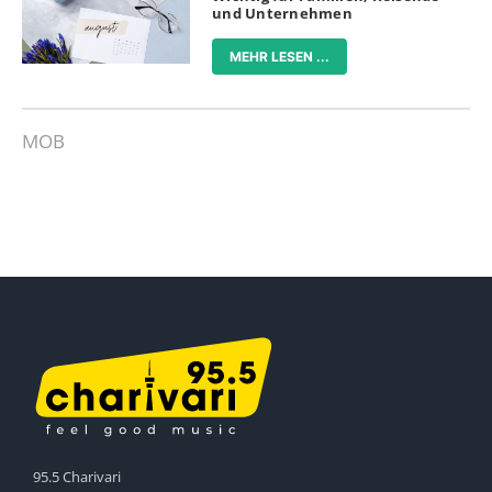
und Unternehmen
MEHR LESEN ...
MOB
95.5 Charivari