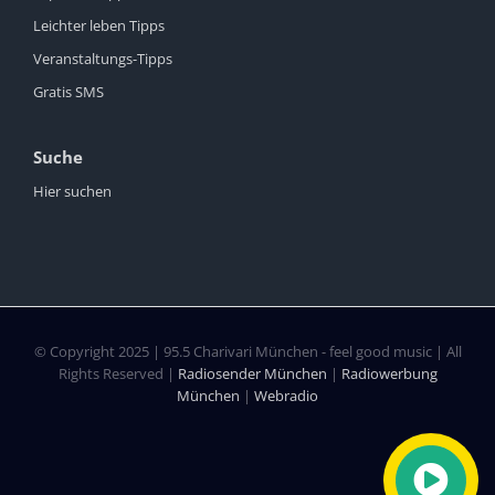
Leichter leben Tipps
Veranstaltungs-Tipps
Gratis SMS
Suche
Hier suchen
© Copyright 2025 | 95.5 Charivari München - feel good music | All
Rights Reserved |
Radiosender München
|
Radiowerbung
München
|
Webradio