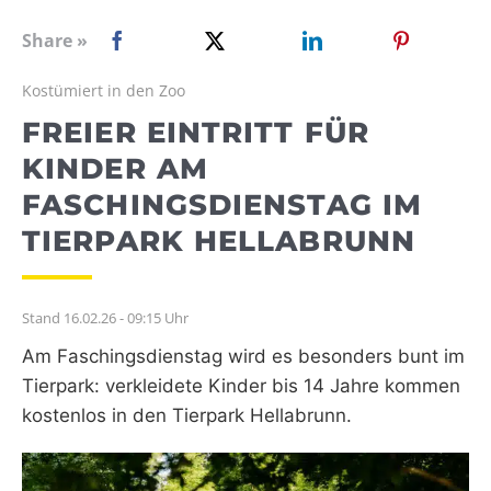
WEBRADIO
Share »
Kostümiert in den Zoo
FREIER EINTRITT FÜR
KINDER AM
FASCHINGSDIENSTAG IM
TIERPARK HELLABRUNN
Stand 16.02.26 - 09:15 Uhr
Am Faschingsdienstag wird es besonders bunt im
Tierpark: verkleidete Kinder bis 14 Jahre kommen
kostenlos in den Tierpark Hellabrunn.