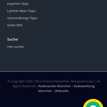
Experten-Tipps
Leichter leben Tipps
Veranstaltungs-Tipps
Gratis SMS
Suche
Hier suchen
© Copyright 2025 | 95.5 Charivari München - feel good music | All
Rights Reserved |
Radiosender München
|
Radiowerbung
München
|
Webradio