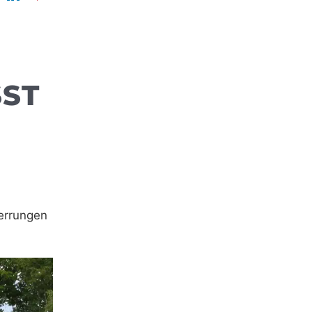
SST
errungen