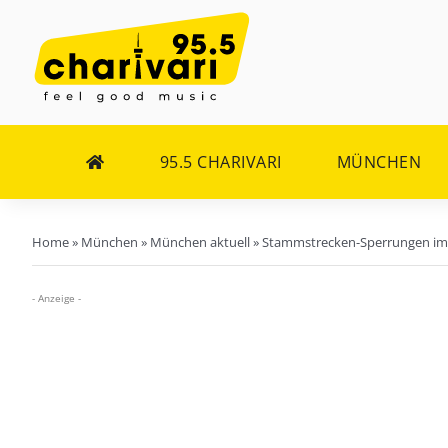
Zum
Inhalt
springen
95.5 CHARIVARI
MÜNCHEN
Home
»
München
»
München aktuell
»
Stammstrecken-Sperrungen im 
- Anzeige -