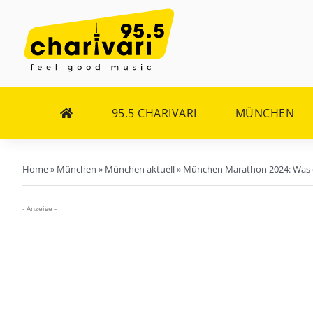
Zum
Inhalt
springen
95.5 CHARIVARI
MÜNCHEN
Home
»
München
»
München aktuell
»
München Marathon 2024: Was d
- Anzeige -