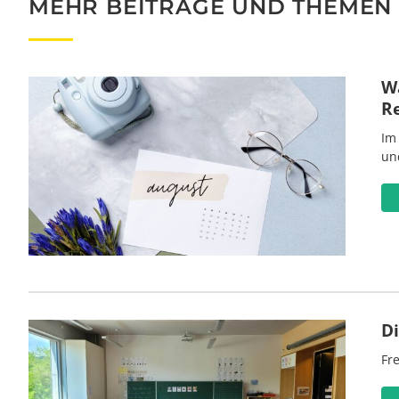
MEHR BEITRÄGE UND THEMEN
Wa
R
Im
un
D
Fre