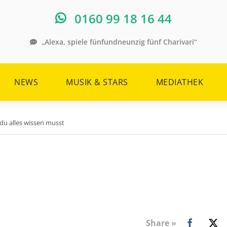
0160 99 18 16 44
„Alexa, spiele fünfundneunzig fünf Charivari“
NEWS
MUSIK & STARS
MEDIATHEK
u alles wissen musst
Share »