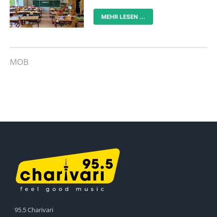
MEHR LESEN ...
MOB
95.5 Charivari