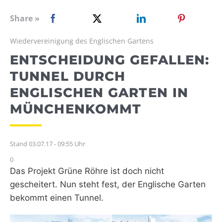
WEBRADIO
Share »
Wiedervereinigung des Englischen Gartens
ENTSCHEIDUNG GEFALLEN:
TUNNEL DURCH
ENGLISCHEN GARTEN IN
MÜNCHENKOMMT
Stand 03.07.17 - 09:55 Uhr
0
Das Projekt Grüne Röhre ist doch nicht
gescheitert. Nun steht fest, der Englische Garten
bekommt einen Tunnel.