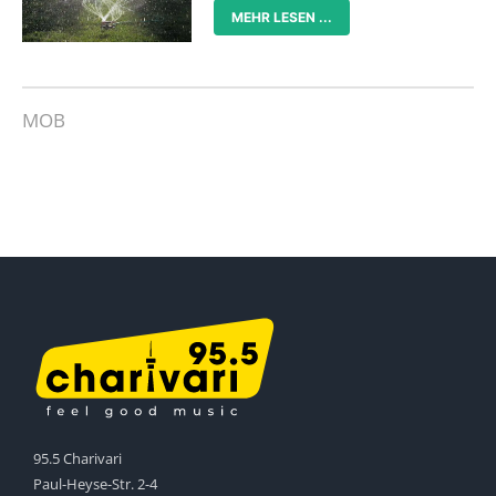
MEHR LESEN ...
MOB
95.5 Charivari
Paul-Heyse-Str. 2-4