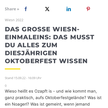
WEBRADIO
Share »
Wiesn 2022
DAS GROSSE WIESN-E
INMALEINS: DAS MUSST D
U ALLES ZUM D
IESJÄHRIGEN O
KTOBERFEST WISSEN
Stand 15.09.22 - 16:09 Uhr
0
Wieso heißt es Ozapft is - und wie kommt man,
ganz praktisch, aufs Oktoberfestgelände? Was ist
ein Noagerl? Was ist gemeint, wenn jemand