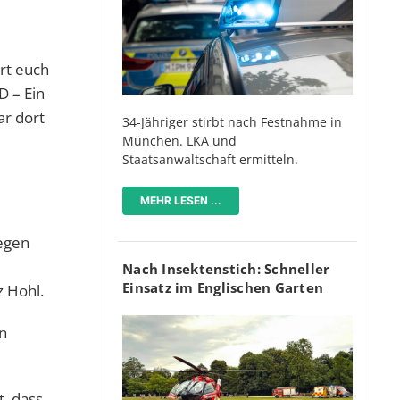
rt euch
D – Ein
ar dort
34-Jähriger stirbt nach Festnahme in
München. LKA und
Staatsanwaltschaft ermitteln.
MEHR LESEN ...
gegen
Nach Insektenstich: Schneller
Einsatz im Englischen Garten
z Hohl.
n
t, dass