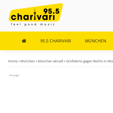
Zum
Inhalt
springen
95.5 CHARIVARI
MÜNCHEN
Home
»
München
»
München aktuell
»
Großdemo gegen Rechts in Mün
- Anzeige -