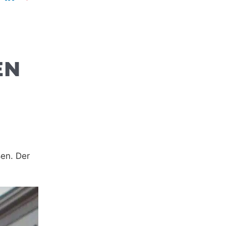
 T
ßen. Der