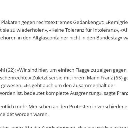
 Plakaten gegen rechtsextremes Gedankengut: «Remigrie
t sie zu wiederholen», «Keine Toleranz für Intoleranz», «Af
hören in den Altglascontainer nicht in den Bundestag» w
 (62): «Wir sind hier, um einfach Flagge zu zeigen gegen
chenrechte.» Zuletzt sei sie mit ihrem Mann Franz (65) 
s gewesen. «Es geht auch um den Zusammenhalt der
eworden ist, bedeutet komplette Ausgrenzung», sagte Fran
 deutlich mehr Menschen an den Protesten in verschiedene
emeldet worden waren.
ster, begrüßte die Kundgebungen. «Ich bin wirklich erfreu