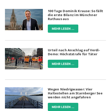
100 Tage Dominik Krause: So fällt
die erste Bilanz im Münchner
Rathaus aus
MEHR LESEN ...
Urteil nach Anschlag auf Verdi-
Demo: Höchststrafe für Täter
MEHR LESEN ...
Wegen Niedrigwasser: Vier
Haltestellen am Starnberger See
werden nicht angefahren
MEHR LESEN ...