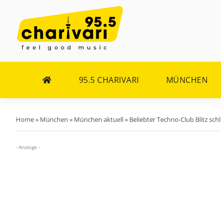
Zum
Inhalt
springen
95.5 CHARIVARI
MÜNCHEN
Home
»
München
»
München aktuell
»
Beliebter Techno-Club Blitz sch
- Anzeige -