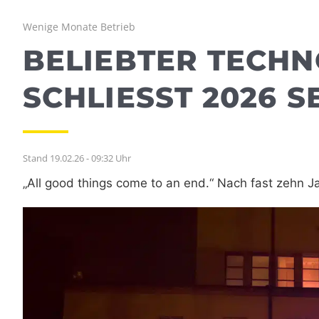
Wenige Monate Betrieb
BELIEBTER TECHN
SCHLIESST 2026 SE
Stand 19.02.26 - 09:32 Uhr
„All good things come to an end.“ Nach fast zehn J