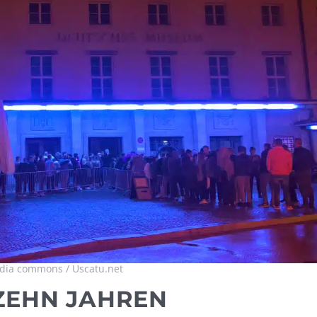
ia commons / Uscatu.net
ZEHN JAHREN