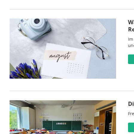
Wa
R
Im
un
D
Fre