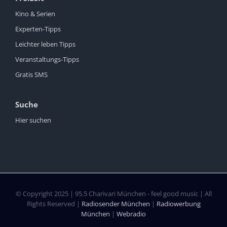
Kino & Serien
Experten-Tipps
Leichter leben Tipps
Veranstaltungs-Tipps
Gratis SMS
Suche
Hier suchen
© Copyright 2025 | 95.5 Charivari München - feel good music | All
Rights Reserved |
Radiosender München
|
Radiowerbung
München
|
Webradio