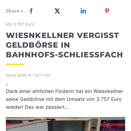
WEBRADIO
Share »
Mit 3.757 Euro
WIESNKELLNER VERGISST
GELDBÖRSE IN
BAHNHOFS-SCHLIESSFACH
Stand 24.09.19 - 14:17 Uhr
0
Dank einer ehrlichen Finderin hat ein Wiesnkellner
seine Geldbörse mit dem Umsatz von 3.757 Euro
wieder! Das war passiert...