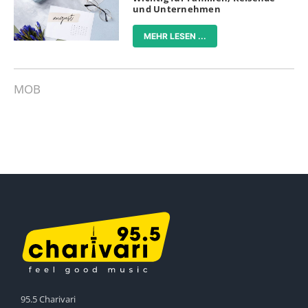
und Unternehmen
MEHR LESEN ...
MOB
95.5 Charivari