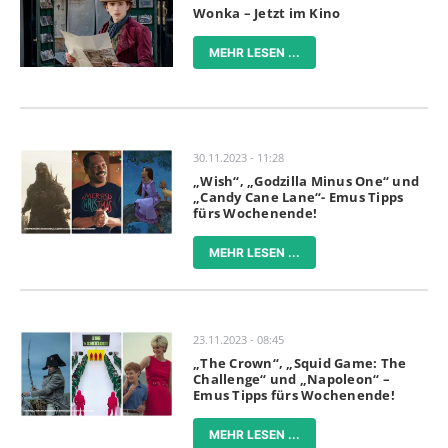
Wonka – Jetzt im Kino
MEHR LESEN ...
30.11.2023 - 11:28
„Wish“, „Godzilla Minus One“ und
„Candy Cane Lane“- Emus Tipps
fürs Wochenende!
MEHR LESEN ...
23.11.2023 - 08:45
„The Crown“, „Squid Game: The
Challenge“ und „Napoleon“ –
Emus Tipps fürs Wochenende!
MEHR LESEN ...