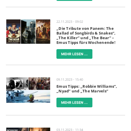
22.11.2023 - 09:02
„Die Tribute von Panem: The
Ballad of Songbirds & Snakes“,
„The Killer“ und „The Bear“ –
Emus Tipps fürs Wochenende!
MEHR LESEN ...
09.11.2023 - 15:40
Emus Tipps: „Robbie Williams“,
„Nyad“ und „The Marvels“
MEHR LESEN ...
03.11.2023 - 11:34