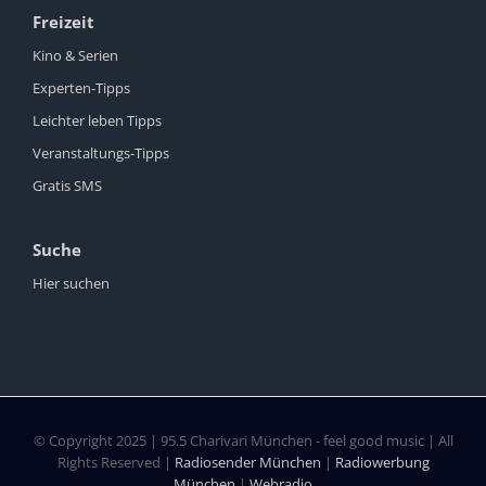
Freizeit
Kino & Serien
Experten-Tipps
Leichter leben Tipps
Veranstaltungs-Tipps
Gratis SMS
Suche
Hier suchen
© Copyright 2025 | 95.5 Charivari München - feel good music | All
Rights Reserved |
Radiosender München
|
Radiowerbung
München
|
Webradio