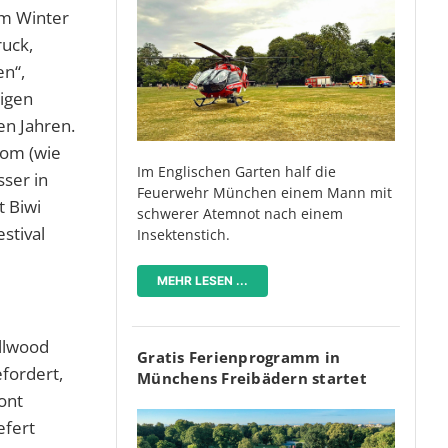
im Winter
ruck,
en“,
rigen
en Jahren.
rom (wie
Im Englischen Garten half die
ser in
Feuerwehr München einem Mann mit
t Biwi
schwerer Atemnot nach einem
stival
Insektenstich.
MEHR LESEN ...
llwood
Gratis Ferienprogramm in
fordert,
Münchens Freibädern startet
ont
efert