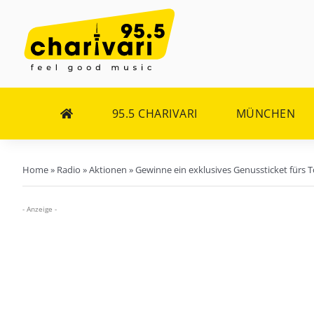
Zum
Inhalt
springen
95.5 CHARIVARI
MÜNCHEN
Home
»
Radio
»
Aktionen
»
Gewinne ein exklusives Genussticket fürs T
- Anzeige -