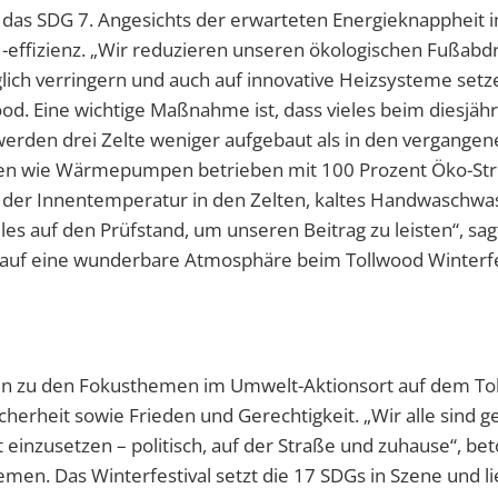
, das SDG 7. Angesichts der erwarteten Energieknappheit 
 -effizienz. „Wir reduzieren unseren ökologischen Fußabd
ich verringern und auch auf innovative Heizsysteme setz
ood. Eine wichtige Maßnahme ist, dass vieles beim diesjäh
 werden drei Zelte weniger aufgebaut als in den vergangen
ngen wie Wärmepumpen betrieben mit 100 Prozent Öko-St
der Innentemperatur in den Zelten, kaltes Handwaschwas
les auf den Prüfstand, um unseren Beitrag zu leisten“, sag
le auf eine wunderbare Atmosphäre beim Tollwood Winterfe
en zu den Fokusthemen im Umwelt-Aktionsort auf dem To
erheit sowie Frieden und Gerechtigkeit. „Wir alle sind ge
 einzusetzen – politisch, auf der Straße und zuhause“, bet
men. Das Winterfestival setzt die 17 SDGs in Szene und li