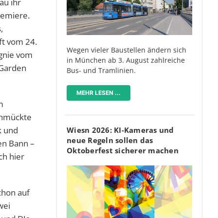
au ihr
remiere.
,
ft vom 24.
Wegen vieler Baustellen ändern sich
gnie vom
in München ab 3. August zahlreiche
 Garden
Bus- und Tramlinien.
MEHR LESEN ...
m
chmückte
k und
Wiesn 2026: KI-Kameras und
neue Regeln sollen das
en Bann –
Oktoberfest sicherer machen
ch hier
chon auf
wei