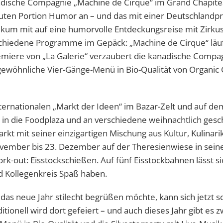
adische Compagnie „Machine de Cirque“ im Grand Chapite
 guten Portion Humor an – und das mit einer Deutschlandp
kum mit auf eine humorvolle Entdeckungsreise mit Zirkus
chiedene Programme im Gepäck: „Machine de Cirque“ läu
miere von „La Galerie“ verzaubert die kanadische Compa
gewöhnliche Vier-Gänge-Menü in Bio-Qualität von Organic
ternationalen „Markt der Ideen“ im Bazar-Zelt und auf de
 in die Foodplaza und an verschiedene weihnachtlich ges
t mit seiner einzigartigen Mischung aus Kultur, Kulinari
vember bis 23. Dezember auf der Theresienwiese in sein
-out: Eisstockschießen. Auf fünf Eisstockbahnen lässt si
d Kollegenkreis Spaß haben.
d das neue Jahr stilecht begrüßen möchte, kann sich jetzt s
itionell wird dort gefeiert – und auch dieses Jahr gibt es z