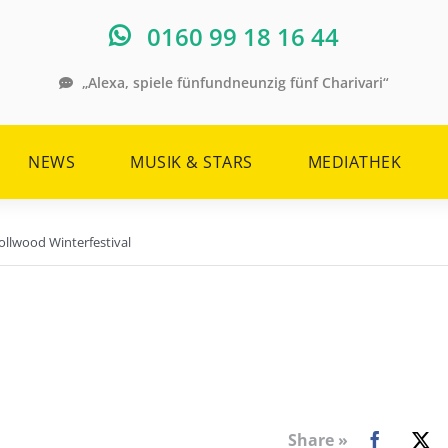
0160 99 18 16 44
„Alexa, spiele fünfundneunzig fünf Charivari“
NEWS
MUSIK & STARS
MEDIATHEK
ollwood Winterfestival
Share »