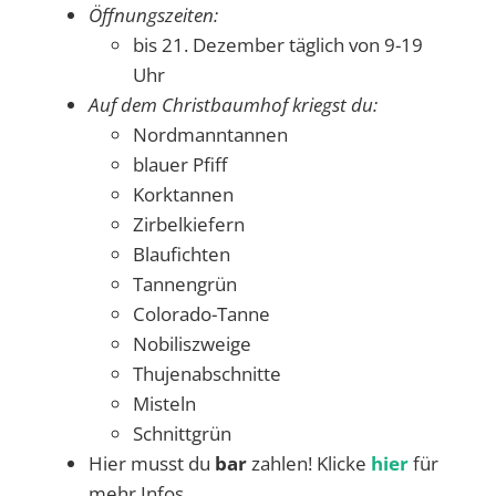
Öffnungszeiten:
bis 21. Dezember täglich von 9-19
Uhr
Auf dem Christbaumhof kriegst du:
Nordmanntannen
blauer Pfiff
Korktannen
Zirbelkiefern
Blaufichten
Tannengrün
Colorado-Tanne
Nobiliszweige
Thujenabschnitte
Misteln
Schnittgrün
Hier musst du
bar
zahlen! Klicke
hier
für
mehr Infos.