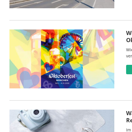
W
O
Wi
ve
Wa
R
Im