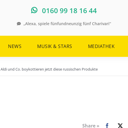
0160 99 18 16 44
„Alexa, spiele fünfundneunzig fünf Charivari“
NEWS
MUSIK & STARS
MEDIATHEK
 Aldi und Co. boykottieren jetzt diese russischen Produkte
Share »