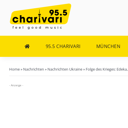
Zum
Inhalt
springen
95.5 CHARIVARI
MÜNCHEN
Home
»
Nachrichten
»
Nachrichten Ukraine
»
Folge des Krieges: Edeka,
- Anzeige -