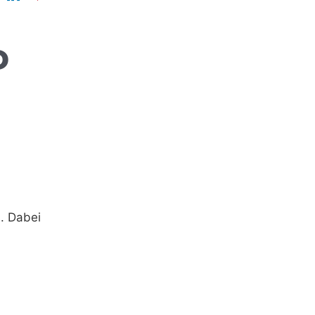
D
s. Dabei