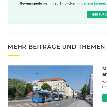
Gewinnspiele
bis hin zu
Einblicken in
Larissa Lannert
HIER FÜR
MEHR BEITRÄGE UND THEMEN
MV
a
We
un