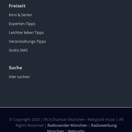
Freizeit
Kino & Serien
Experten-Tipps
Leichter leben Tipps
Veranstaltungs-Tipps
Gratis SMS
Suche
Hier suchen
© Copyright 2025 | 95.5 Charivari München - feel good music | All
Rights Reserved |
Radiosender München
|
Radiowerbung
München
|
Webradio