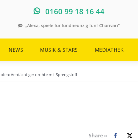
0160 99 18 16 44
„Alexa, spiele fünfundneunzig fünf Charivari“
NEWS
MUSIK & STARS
MEDIATHEK
hofen: Verdächtiger drohte mit Sprengstoff
Share »