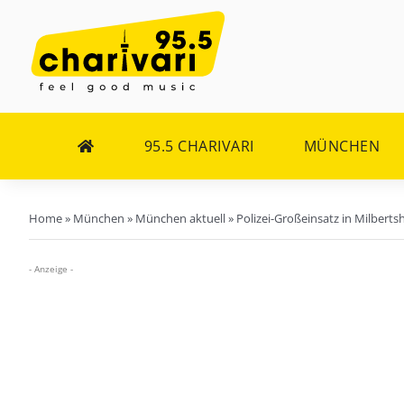
Zum
Inhalt
springen
95.5 CHARIVARI
MÜNCHEN
Home
»
München
»
München aktuell
»
Polizei-Großeinsatz in Milberts
- Anzeige -