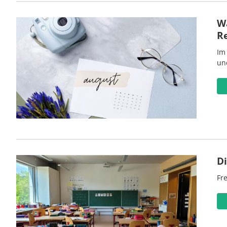
Wa
R
Im
un
D
Fre