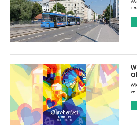
We
un
W
O
Wi
ve