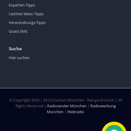
Experten-Tipps
Leichter leben Tipps
Veranstaltungs-Tipps
Gratis SMS
Suche
Hier suchen
© Copyright 2025 | 95.5 Charivari München - feel good music | All
Rights Reserved |
Radiosender München
|
Radiowerbung
München
|
Webradio