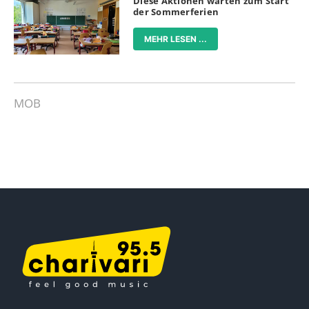
Diese Aktionen warten zum Start
der Sommerferien
MEHR LESEN ...
MOB