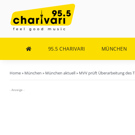
Zum
Inhalt
springen
95.5 CHARIVARI
MÜNCHEN
Home
»
München
»
München aktuell
»
MVV prüft Überarbeitung des T
- Anzeige -