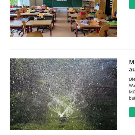
M
a
Di
Wa
Mü
be