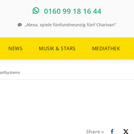
0160 99 18 16 44
„Alexa, spiele fünfundneunzig fünf Charivari“
NEWS
MUSIK & STARS
MEDIATHEK
arifsystems
Share »