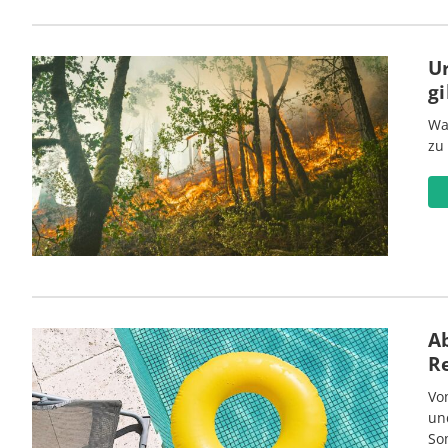
U
gi
Wa
zu
Ab
R
Vo
un
So