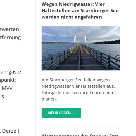
Wegen Niedrigwasser: Vier
Haltestellen am Starnberger See
werden nicht angefahren
twerten
ntfernung
Fahrgäste
npunkt:
Am Starnberger See fallen wegen
Niedrigwasser vier Haltestellen aus.
n MVV
Fahrgäste müssen ihre Touren neu
ls
planen.
MEHR LESEN ...
. Derzeit
Wetterprognose für Bayern: Erst