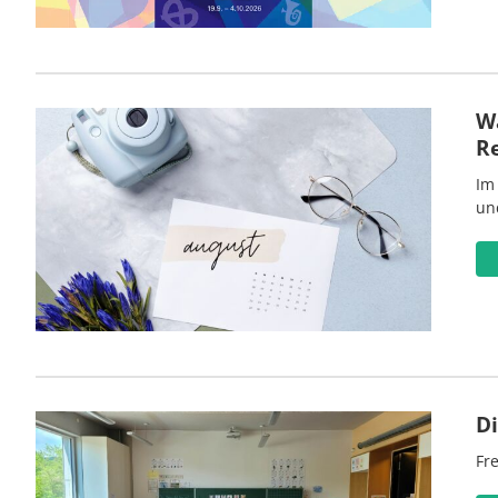
Wa
R
Im
un
D
Fre