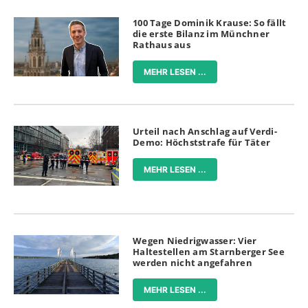
100 Tage Dominik Krause: So fällt
die erste Bilanz im Münchner
Rathaus aus
MEHR LESEN ...
Urteil nach Anschlag auf Verdi-
Demo: Höchststrafe für Täter
MEHR LESEN ...
Wegen Niedrigwasser: Vier
Haltestellen am Starnberger See
werden nicht angefahren
MEHR LESEN ...