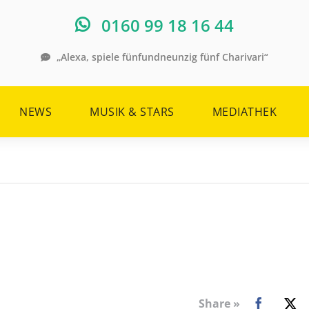
0160 99 18 16 44
„Alexa, spiele fünfundneunzig fünf Charivari“
NEWS
MUSIK & STARS
MEDIATHEK
Share »