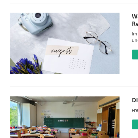
Wa
R
Im
un
D
Fre