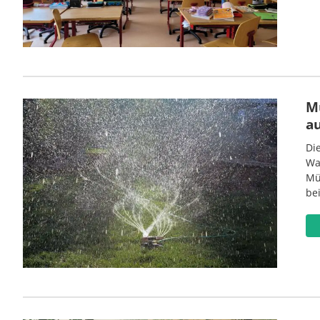
M
a
Di
Wa
Mü
be