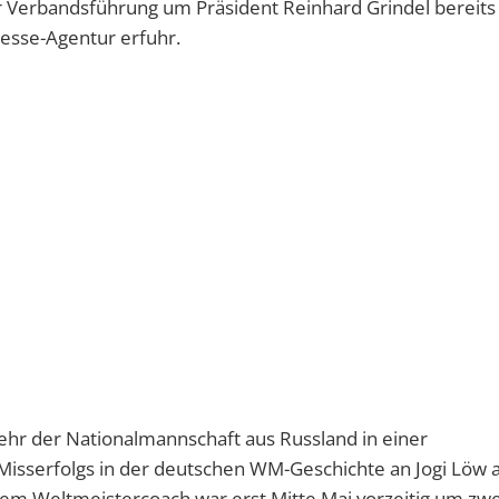
der Verbandsführung um Präsident Reinhard Grindel bereit
esse-Agentur erfuhr.
ehr der Nationalmannschaft aus Russland in einer
Misserfolgs in der deutschen WM-Geschichte an Jogi Löw a
dem Weltmeistercoach war erst Mitte Mai vorzeitig um zwe