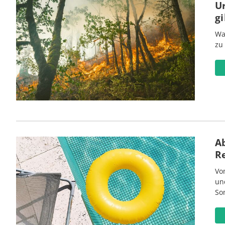
U
gi
Wa
zu
Ab
R
Vo
un
So