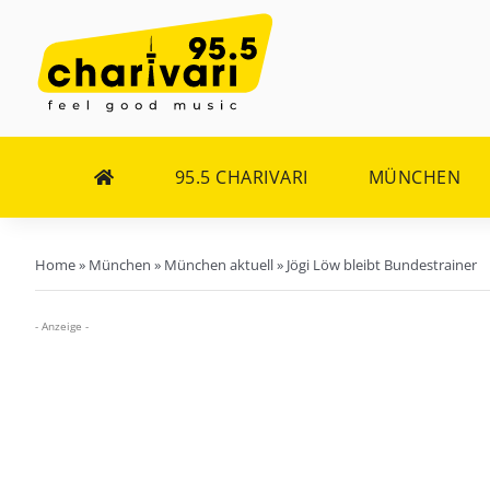
Zum
Inhalt
springen
95.5 CHARIVARI
MÜNCHEN
Home
»
München
»
München aktuell
»
Jögi Löw bleibt Bundestrainer
- Anzeige -