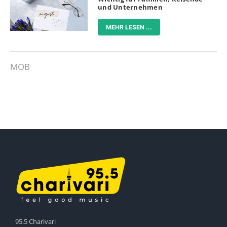
und Unternehmen
MEHR LESEN ...
MOB
95.5 Charivari