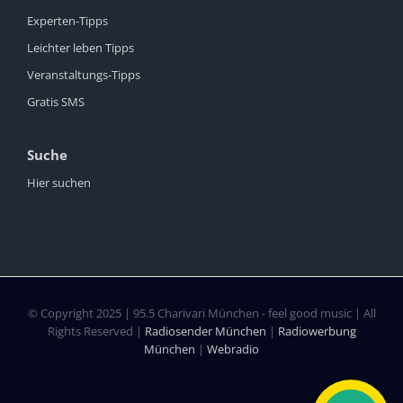
Experten-Tipps
Leichter leben Tipps
Veranstaltungs-Tipps
Gratis SMS
Suche
Hier suchen
© Copyright 2025 | 95.5 Charivari München - feel good music | All
Rights Reserved |
Radiosender München
|
Radiowerbung
München
|
Webradio