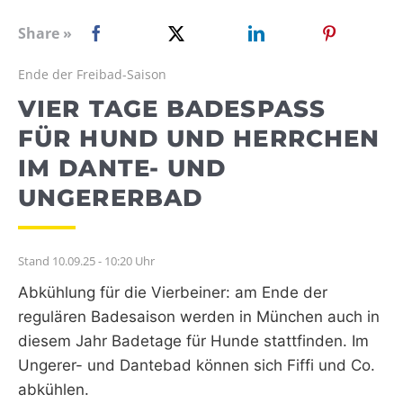
WEBRADIO
Share »
Ende der Freibad-Saison
VIER TAGE BADESPASS F
ÜR HUND UND HERRCHEN I
M DANTE- UND U
NGERERBAD
Stand 10.09.25 - 10:20 Uhr
Abkühlung für die Vierbeiner: am Ende der
regulären Badesaison werden in München auch in
diesem Jahr Badetage für Hunde stattfinden. Im
Ungerer- und Dantebad können sich Fiffi und Co.
abkühlen.