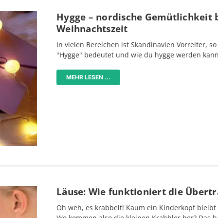
Hygge – nordische Gemütlichkeit b
Weihnachtszeit
In vielen Bereichen ist Skandinavien Vorreiter, so
"Hygge" bedeutet und wie du hygge werden kann
MEHR LESEN ...
Läuse: Wie funktioniert die Übert
Oh weh, es krabbelt! Kaum ein Kinderkopf bleibt
Wo kommen also die kleinen Krabbler her? Das h