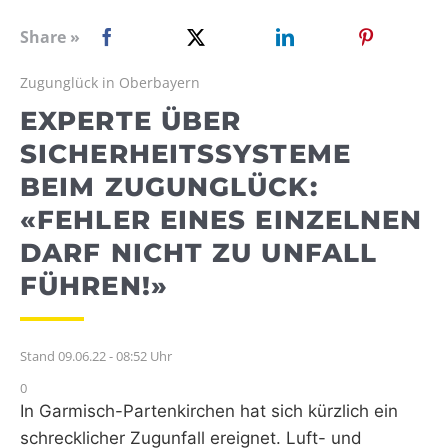
WEBRADIO
Share »
Zugunglück in Oberbayern
EXPERTE ÜBER
SICHERHEITSSYSTEME
BEIM ZUGUNGLÜCK:
«FEHLER EINES EINZELNEN
DARF NICHT ZU UNFALL
FÜHREN!»
Stand 09.06.22 - 08:52 Uhr
0
In Garmisch-Partenkirchen hat sich kürzlich ein
schrecklicher Zugunfall ereignet. Luft- und