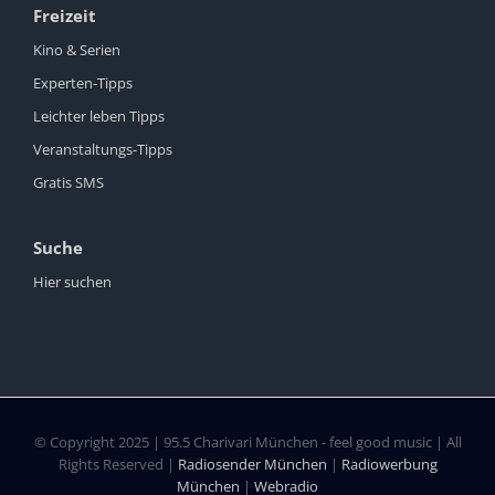
Freizeit
Kino & Serien
Experten-Tipps
Leichter leben Tipps
Veranstaltungs-Tipps
Gratis SMS
Suche
Hier suchen
© Copyright 2025 | 95.5 Charivari München - feel good music | All
Rights Reserved |
Radiosender München
|
Radiowerbung
München
|
Webradio