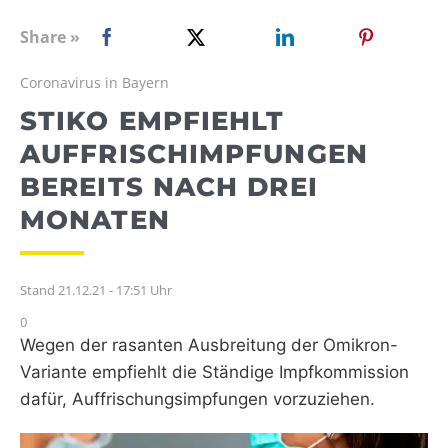
WEBRADIO
Share »
Coronavirus in Bayern
STIKO EMPFIEHLT
AUFFRISCHIMPFUNGEN
BEREITS NACH DREI
MONATEN
Stand 21.12.21 - 17:51 Uhr
0
Wegen der rasanten Ausbreitung der Omikron-
Variante empfiehlt die Ständige
Impfkommission
dafür, Auffrischungsimpfungen vorzuziehen.