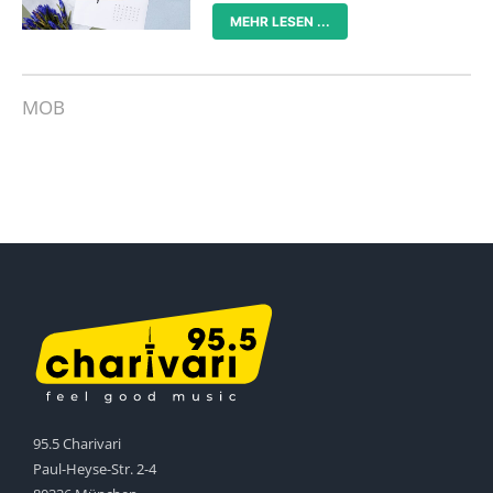
MEHR LESEN ...
MOB
95.5 Charivari
Paul-Heyse-Str. 2-4