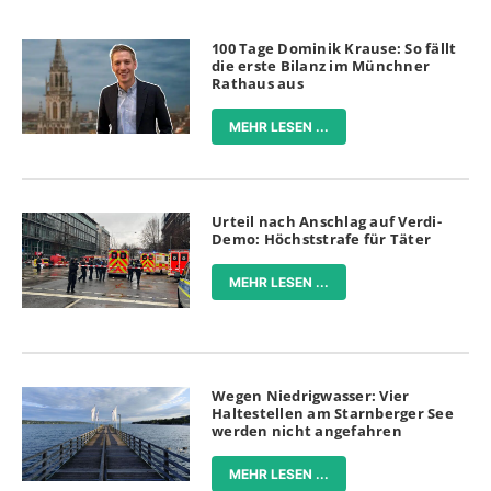
100 Tage Dominik Krause: So fällt
die erste Bilanz im Münchner
Rathaus aus
MEHR LESEN ...
Urteil nach Anschlag auf Verdi-
Demo: Höchststrafe für Täter
MEHR LESEN ...
Wegen Niedrigwasser: Vier
Haltestellen am Starnberger See
werden nicht angefahren
MEHR LESEN ...