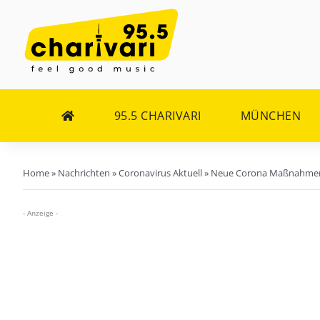
Zum
Inhalt
springen
95.5 CHARIVARI
MÜNCHEN
Home
»
Nachrichten
»
Coronavirus Aktuell
»
Neue Corona Maßnahmen i
- Anzeige -