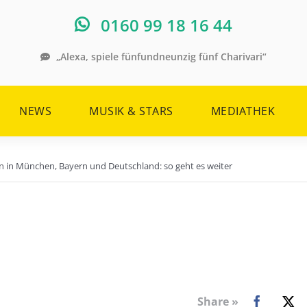
0160 99 18 16 44
„Alexa, spiele fünfundneunzig fünf Charivari“
NEWS
MUSIK & STARS
MEDIATHEK
n München, Bayern und Deutschland: so geht es weiter
Share »