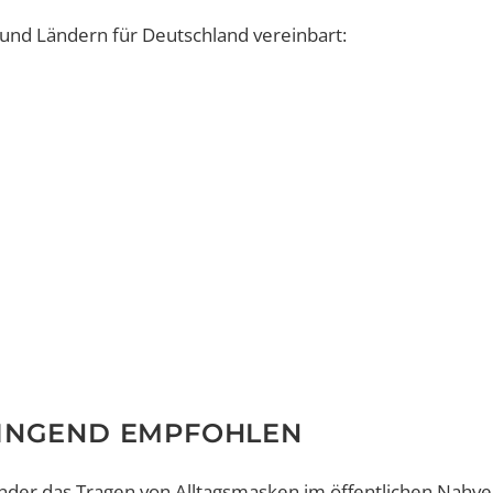
d Ländern für Deutschland vereinbart:
RINGEND EMPFOHLEN
der das Tragen von Alltagsmasken im öffentlichen Nahv