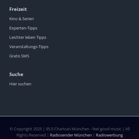
Freizeit
Kino & Serien
Experten-Tipps
Leichter leben Tipps
Veranstaltungs-Tipps
Gratis SMS
Suche
Hier suchen
© Copyright 2025 | 95.5 Charivari München - feel good music | All
Rights Reserved |
Radiosender München
|
Radiowerbung