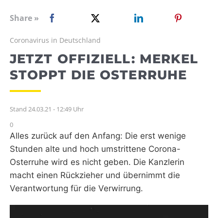
WEBRADIO
Share »
Coronavirus in Deutschland
JETZT OFFIZIELL: MERKEL
STOPPT DIE OSTERRUHE
Stand 24.03.21 - 12:49 Uhr
0
Alles zurück auf den Anfang: Die erst wenige
Stunden alte und hoch umstrittene Corona-
Osterruhe wird es nicht geben. Die Kanzlerin
macht einen Rückzieher und übernimmt die
Verantwortung für die Verwirrung.