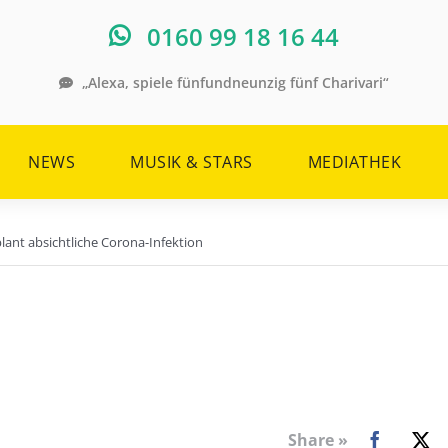
0160 99 18 16 44
„Alexa, spiele fünfundneunzig fünf Charivari“
NEWS
MUSIK & STARS
MEDIATHEK
lant absichtliche Corona-Infektion
Share »