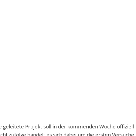
geleitete Projekt soll in der kommenden Woche offiziell
ht zufolge handelt es sich dabei um die ersten Versuche 