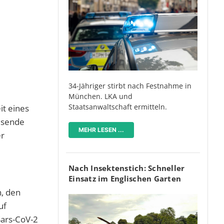
34-Jähriger stirbt nach Festnahme in
München. LKA und
Staatsanwaltschaft ermitteln.
it eines
ausende
MEHR LESEN ...
er
Nach Insektenstich: Schneller
Einsatz im Englischen Garten
n, den
uf
Sars-CoV-2