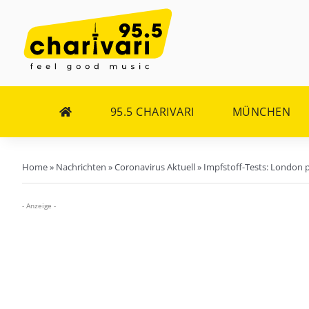
Zum
Inhalt
springen
95.5 CHARIVARI
MÜNCHEN
Home
»
Nachrichten
»
Coronavirus Aktuell
»
Impfstoff-Tests: London p
- Anzeige -