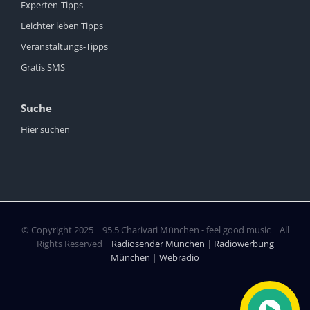
Experten-Tipps
Leichter leben Tipps
Veranstaltungs-Tipps
Gratis SMS
Suche
Hier suchen
© Copyright 2025 | 95.5 Charivari München - feel good music | All
Rights Reserved |
Radiosender München
|
Radiowerbung
München
|
Webradio