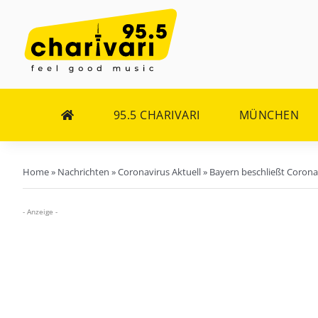
Zum
Inhalt
springen
95.5 CHARIVARI
MÜNCHEN
Home
»
Nachrichten
»
Coronavirus Aktuell
»
Bayern beschließt Coron
- Anzeige -