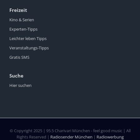
Freizeit
Kino & Serien
Experten-Tipps
Leichter leben Tipps
Veranstaltungs-Tipps
Gratis SMS
Suche
Hier suchen
© Copyright 2025 | 95.5 Charivari München - feel good music | All
Rights Reserved |
Radiosender München
|
Radiowerbung