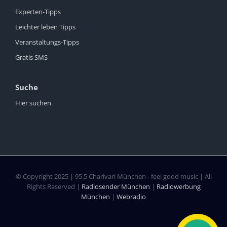
Experten-Tipps
Leichter leben Tipps
Veranstaltungs-Tipps
Gratis SMS
Suche
Hier suchen
© Copyright 2025 | 95.5 Charivari München - feel good music | All
Rights Reserved |
Radiosender München
|
Radiowerbung
München
|
Webradio