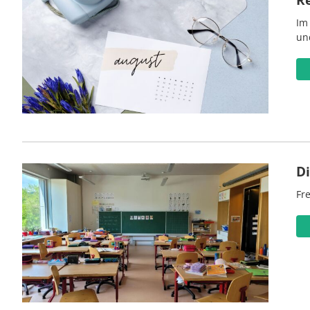
Im
un
D
Fre