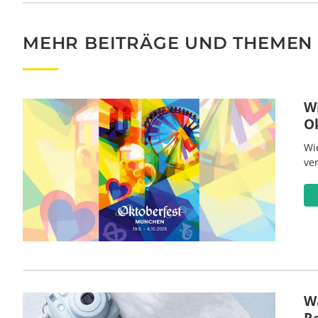
MEHR BEITRÄGE UND THEMEN
W
O
Wi
ve
Wa
R