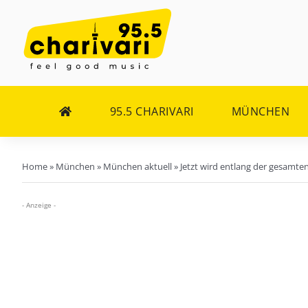
Zum
Inhalt
springen
95.5 CHARIVARI
MÜNCHEN
Home
»
München
»
München aktuell
»
Jetzt wird entlang der gesamt
- Anzeige -