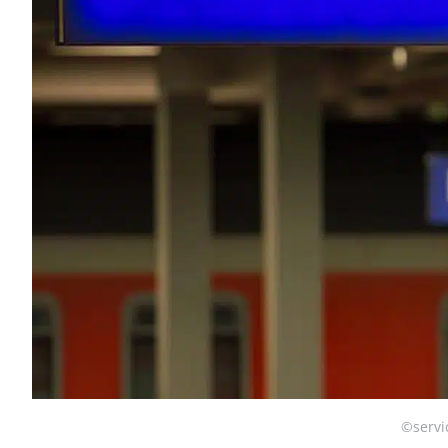
©
servi