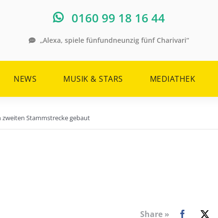
0160 99 18 16 44
„Alexa, spiele fünfundneunzig fünf Charivari“
NEWS
MUSIK & STARS
MEDIATHEK
en zweiten Stammstrecke gebaut
Share »