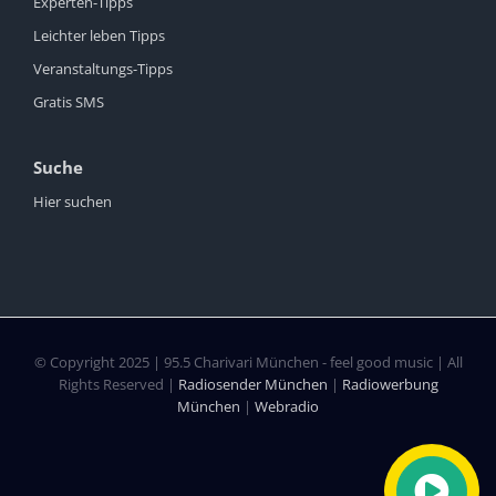
Experten-Tipps
Leichter leben Tipps
Veranstaltungs-Tipps
Gratis SMS
Suche
Hier suchen
© Copyright 2025 | 95.5 Charivari München - feel good music | All
Rights Reserved |
Radiosender München
|
Radiowerbung
München
|
Webradio