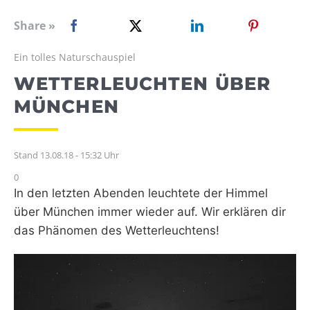
WEBRADIO
Share »
Ein tolles Naturschauspiel
WETTERLEUCHTEN ÜBER
MÜNCHEN
Stand 13.08.18 - 15:32 Uhr
0
In den letzten Abenden leuchtete der Himmel
über München immer wieder auf. Wir erklären dir
das Phänomen des Wetterleuchtens!