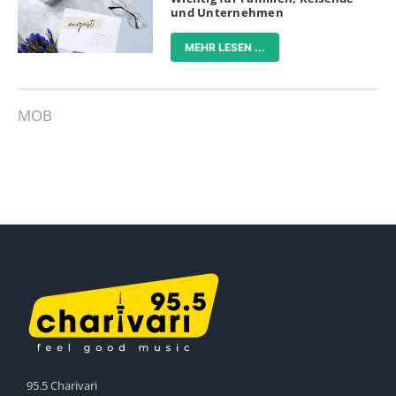
und Unternehmen
MEHR LESEN ...
MOB
95.5 Charivari