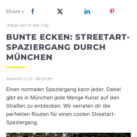
WEBRADIO
Share »
Urban Art in der City
BUNTE ECKEN: STREETART-
SPAZIERGANG DURCH
MÜNCHEN
Stand 03.11.23 - 08:53 Uhr
Einen normalen Spaziergang kann jeder. Dabei
gibt es in München jede Menge Kunst auf den
Straßen zu entdecken. Wir verraten dir die
perfekten Routen für einen coolen Streetart-
Spaziergang.