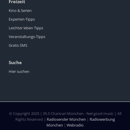
Freizeit
Kino & Serien
Experten-Tipps
Leichter leben Tipps
Veranstaltungs-Tipps
Gratis SMS
Suche
Hier suchen
© Copyright 2025 | 95.5 Charivari München - feel good music | All
Rights Reserved |
Radiosender München
|
Radiowerbung
München
|
Webradio