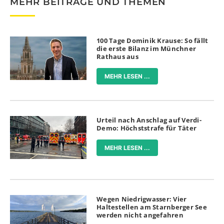
MEHR BEITRÄGE UND THEMEN
100 Tage Dominik Krause: So fällt
die erste Bilanz im Münchner
Rathaus aus
MEHR LESEN ...
Urteil nach Anschlag auf Verdi-
Demo: Höchststrafe für Täter
MEHR LESEN ...
Wegen Niedrigwasser: Vier
Haltestellen am Starnberger See
werden nicht angefahren