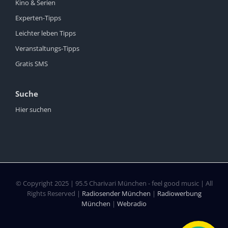
Kino & Serien
Experten-Tipps
Leichter leben Tipps
Veranstaltungs-Tipps
Gratis SMS
Suche
Hier suchen
© Copyright 2025 | 95.5 Charivari München - feel good music | All
Rights Reserved |
Radiosender München
|
Radiowerbung
München
|
Webradio