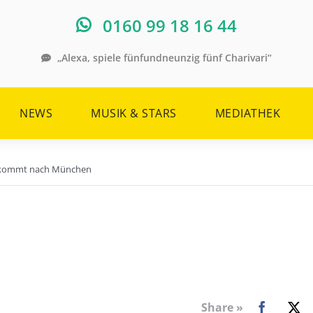
0160 99 18 16 44
„Alexa, spiele fünfundneunzig fünf Charivari“
NEWS
MUSIK & STARS
MEDIATHEK
k kommt nach München
Share »