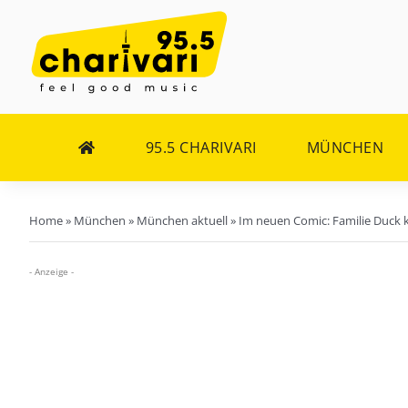
Zum
Inhalt
springen
95.5 CHARIVARI
MÜNCHEN
Home
»
München
»
München aktuell
»
Im neuen Comic: Familie Duc
- Anzeige -