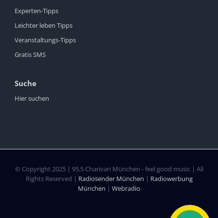
Experten-Tipps
Leichter leben Tipps
Veranstaltungs-Tipps
Gratis SMS
Suche
Hier suchen
© Copyright 2025 | 95.5 Charivari München - feel good music | All
Rights Reserved |
Radiosender München
|
Radiowerbung
München
|
Webradio